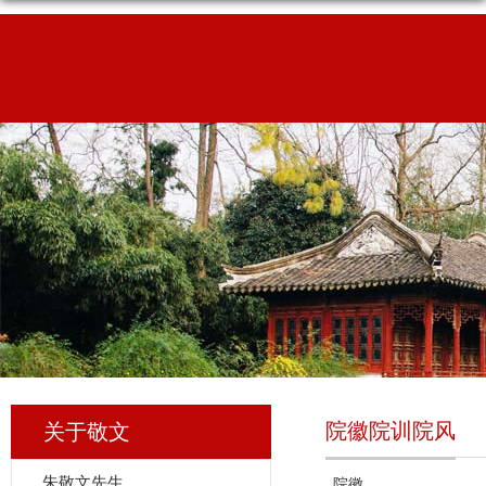
院徽院训院风
关于敬文
朱敬文先生
院徽