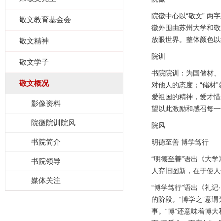
院徽中心以“敬文” 
敬文教育基金会
徽外围由苏州大学和敬
放眼世界。整体颜色
敬文精神
院训
敬文学子
书院院训：为国储材、
敬文概况
对他人的态度；“储材
爱祖国的精神，爱才惜
影像资料
望以此激励和感召每
院徽院训院风
院风
书院简介
明德至善 博学笃行
“明德至善”语出《大
书院领导
人弃旧图新，在于使人
媒体关注
“博学笃行”语出《礼
的阶段。“博学之”意
事。“博”还意味着博